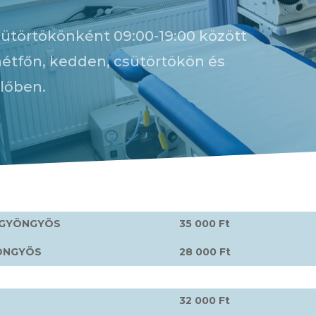
sütörtökönként 09:00-19:00 között
étfőn, kedden, csütörtökön és
lőben.
 GYÖNGYÖS
35 000 Ft
ÖNGYÖS
28 000 Ft
32 000 Ft