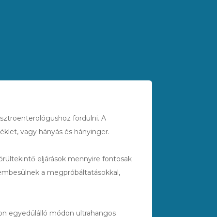
ztroenterológushoz fordulni. A
zéklet, vagy hányás és hányinger.
örültekintő eljárások mennyire fontosak
embesülnek a megpróbáltatásokkal,
gon egyedülálló módon ultrahangos