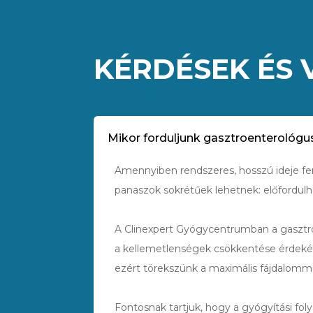
KÉRDÉSEK ÉS
Mikor forduljunk gasztroenterológ
Amennyiben rendszeres, hosszú ideje fe
panaszok sokrétűek lehetnek: előfordulha
A Clinexpert Gyógycentrumban a gasztroe
a kellemetlenségek csökkentése érdeké
ezért törekszünk a maximális fájdalom
Fontosnak tartjuk, hogy a gyógyítási f