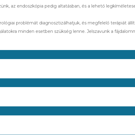
gzünk, az endoszkópia pedig altatásban, és a lehető legkímélete
rológiai problémát diagnosztizálhatjuk, és megfelelő terápiát áll
álatokra minden esetben szükség lenne. Jelszavunk a fájdalom