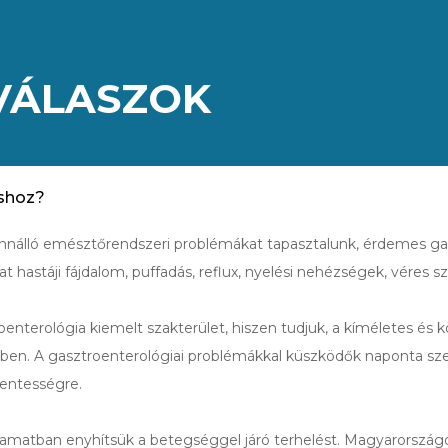
 VÁLASZOK
ushoz?
nnálló emésztőrendszeri problémákat tapasztalunk, érdemes gas
t hastáji fájdalom, puffadás, reflux, nyelési nehézségek, véres s
nterológia kiemelt szakterület, hiszen tudjuk, a kíméletes és k
ben. A gasztroenterológiai problémákkal küszködők naponta sz
mentességre.
olyamatban enyhítsük a betegséggel járó terhelést. Magyarorszá