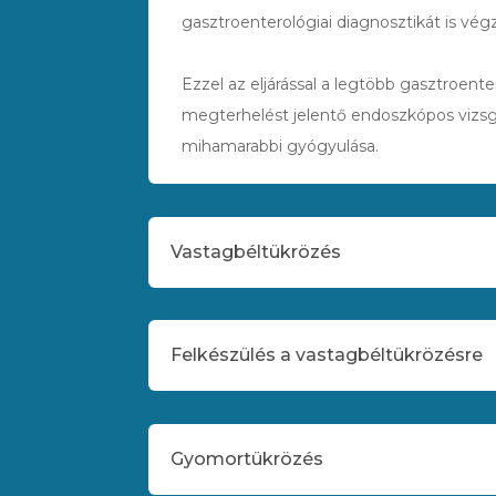
gasztroenterológiai diagnosztikát is vé
Ezzel az eljárással a legtöbb gasztroente
megterhelést jelentő endoszkópos vizsg
mihamarabbi gyógyulása.
Vastagbéltükrözés
Felkészülés a vastagbéltükrözésre
Gyomortükrözés