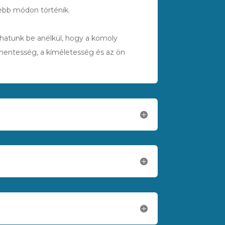
sebb módon történik.
íthatunk be anélkül, hogy a komoly
mentesség, a kíméletesség és az ön