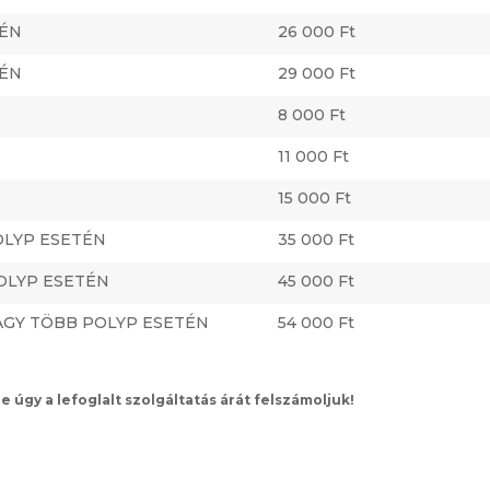
TÉN
26 000 Ft
TÉN
29 000 Ft
8 000 Ft
11 000 Ft
15 000 Ft
OLYP ESETÉN
35 000 Ft
OLYP ESETÉN
45 000 Ft
AGY TÖBB POLYP ESETÉN
54 000 Ft
 úgy a lefoglalt szolgáltatás árát felszámoljuk!