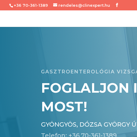
+36 70-361-1389
rendeles@clinexpert.hu
GASZTROENTEROLÓGIA VIZS
FOGLALJON 
MOST!
GYÖNGYÖS, DÓZSA GYÖRGY ÚT 
Telefon: +36 70-361-1389