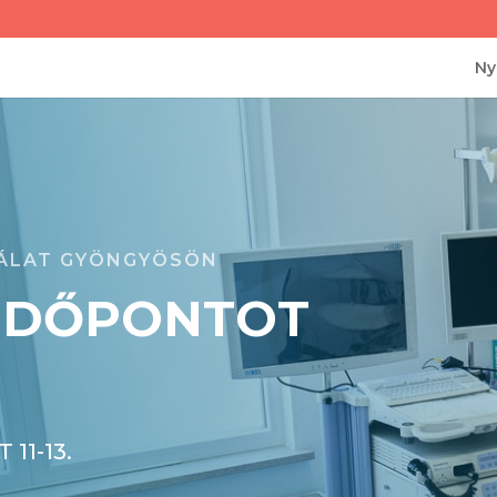
Ny
GÁLAT GYÖNGYÖSÖN
IDŐPONTOT
11-13.