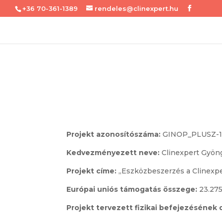
+36 70-361-1389
rendeles@clinexpert.hu
Projekt azonosítószáma:
GINOP_PLUSZ-1.
Kedvezményezett neve:
Clinexpert Gyöng
Projekt címe:
„Eszközbeszerzés a Clinexpe
Európai uniós támogatás összege:
23.275.
Projekt tervezett fizikai befejezésének