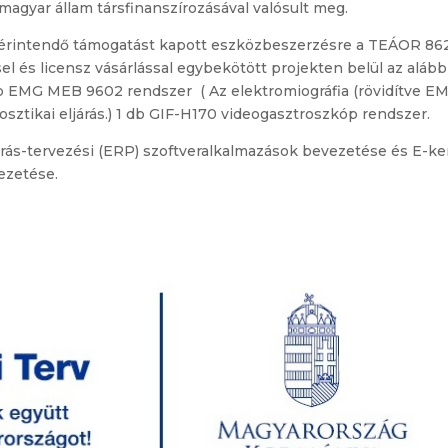
magyar állam társfinanszírozásával valósult meg.
érintendő támogatást kapott eszközbeszerzésre a TEÁOR 8622
 és licensz vásárlással egybekötött projekten belül az alábbi
db EMG MEB 9602 rendszer ( Az elektromiográfia (rövidítve EM
osztikai eljárás.) 1 db GIF-H170 videogasztroszkóp rendszer.
orrás-tervezési (ERP) szoftveralkalmazások bevezetése és E-k
ezetése.